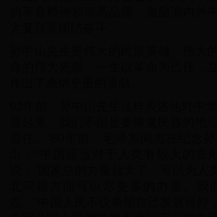
的革命精神和崇高品德，激励海内外
大复兴而团结奋斗。
孙中山先生是伟大的民族英雄、伟大
命的伟大先驱，一生以革命为己任，
作出了彪炳史册的贡献。
92年前，孙中山先生这样表述他对中
盛起来，我们不但是要恢复民族的地
责任。”60年前，毛泽东同志在纪念
出：“中国应当对于人类有较大的贡献
说：“国家总的力量就大了，可以为人
北问题方面可以尽更多的力量。我
志。”中国人民不仅希望自己发展得好