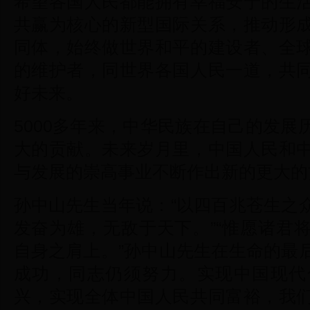
希望各国人民都能拥有幸福安宁的生
共赢为核心的新型国际关系，推动形
同体，始终做世界和平的建设者、全
的维护者，同世界各国人民一道，共
好未来。
5000多年来，中华民族在自己的发
大的贡献。未来岁月里，中国人民和
与发展的崇高事业不断作出新的更大的
孙中山先生当年说：“以四百兆苍生之
发奋为雄，无敌于天下。”“惟愿诸君
自身之肩上。”孙中山先生在生命的最
成功，同志仍须努力。实现中国现代
兴，实现全体中国人民共同富裕，我