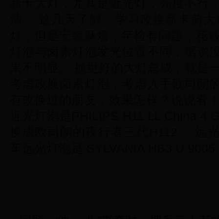
新卡大灯，尤其是近光灯，亮度不行
清。 这几天了解、学习改换新卡前大
灯，但是安装麻烦，年检有问题，花钱也
灯泡与卤素灯泡发光位置不同，据说
果不明显。 换更好的大灯总成，就是
考虑改换卤素灯泡，考虑入手欧司朗
有改换过的朋友，效果怎样？说说看！1、
近光灯泡是PHILIPS H11 LL China 4 G 
换成欧司朗的夜行者三代H112、 远光灯
车远光灯泡是 SYLVANIA HB3 U 9005 22