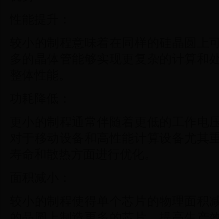
性能提升：
较小的制程意味着在同样的硅晶圆上
多的晶体管能够实现更复杂的计算和
整体性能。
功耗降低：
更小的制程通常伴随着更低的工作电
对于移动设备和高性能计算设备尤其
寿命和散热方面进行优化。
面积减小：
较小的制程使得单个芯片的物理面积
的晶圆上制造更多的芯片，提高生产