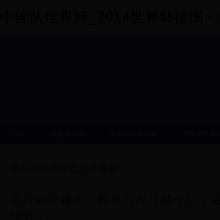
中国队世界杯_2014世界杯德国 - dy
首页
优酷世界杯
世界杯历史冠军
俄罗斯世界
芯片制程为什么越小越好
芯片制程越小（即节点尺寸越小），
优势：