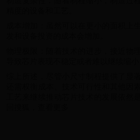
制造复杂性：随着制程缩小，制造过
精度的设备和工艺。
成本增加：虽然可以在更小的面积上
发和设备投资的成本会增加。
物理极限：随着技术的进步，接近物
导致芯片表现不稳定或者难以继续缩小
综上所述，尽管小尺寸制程提供了显
还需权衡成本、技术可行性和其他因
工艺来继续推动芯片技术的发展依然
回搜狐，查看更多