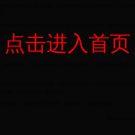
售价仅为899元。配置选择：金立M3手机提供三种配置选择：6+128GB
渠道。
联发科Heilio P60八核处理器，辅以6.53英寸水滴屏，能够满足日常
充，告别电量焦虑。
点击进入首页
：墨绿、银钻灰、亮黑、天空之境，满足个人喜好。保留3.5mm耳机孔
01g重量，握持舒适。
解锁更便捷。三摄像头设计：前置800万像素，后置1600万+500万+20
的价格获得实用功能的消费者。需要备用机的用户：作为日常生活使用的
单易用，适合长辈使用。图解与展示：
，价格实惠，功能实用，配置均衡，是备用机、送礼的理想选择。
俄罗斯世界杯直