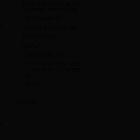
来没来？如来！盘点本届篮球世
8
界杯该来和没来的大牌球星们
历届世界杯花费比较
使
【杨杜说】华为公司的“三自”
婚假在多久内休完
审视的意思
，
广州四大文具批发市场
邓超至今为止评分最高的5部影
0
片，平均得分7.6，仅一部喜剧
入围！
丛林之王
备
友情链接
播