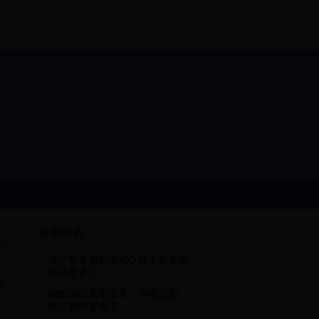
最新发表
04
弹个车客服热线400 弹个车客服
电话是多少
手
蚂蚁借呗逾期后果：有哪些影
响？如何避免？