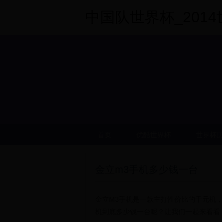
中国队世界杯_2014世界
首页
优酷世界杯
世界杯
金立m3手机多少钱一台
金立M3手机是一款主打性价比的千元机
机到底多少钱一台呢？让我们一起来看看