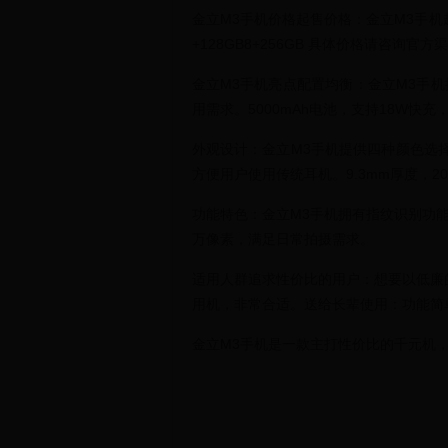
金立M3手机价格起售价格：金立M3手机起
+128GB8+256GB 具体价格请咨询官方
金立M3手机亮点配置均衡：金立M3手机搭载
用需求。5000mAh电池，支持18W快
外观设计：金立M3手机提供四种颜色选择
方便用户使用传统耳机。9.3mm厚度，2
功能特色：金立M3手机拥有指纹识别功能，
万像素，满足日常拍摄需求。
适用人群追求性价比的用户：想要以低廉
用机，非常合适。送给长辈使用：功能简
金立M3手机是一款主打性价比的千元机