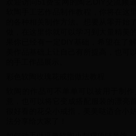
欢迎访问51费宝网的陶艺DIY交流
软陶手工艺作品制作教程，你将在这
的各种相关制作方法。想要从零开始
做，在这里你就可以学习到大量精美
果你已经有一定DIY基础，希望在了
美作品基础上让自己有所提高，也可
的手工作品展示。
彩色软陶玫瑰花戒指做法教程
软陶的作品可不单单可以被用于制作
意，也可以将它变成搭配服装的漂亮
很好看的花朵小戒指，美美哒适合小姑
法分享给大家了！
如何动手做逗趣软陶小刺猬项链吊饰