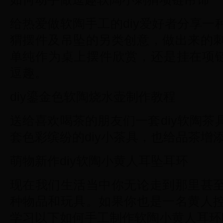
给热爱做软陶手工的diy爱好者分享
猬摆件及吊坠的另类创意，做出来的
单纯作为桌上摆件欣赏，还是挂在项
逗趣。
diy鎏金色软陶烧水壶制作教程
送给喜欢喝茶的朋友们一套diy软陶
套色彩缤纷的diy小茶具，也给品茶增
萌物新作diy软陶小黄人耳坠耳环
现在我们生活当中你无论走到那里甚
种物品和玩具。如果你也是一名黄人
学习以下如何手工制作软陶小黄人耳环