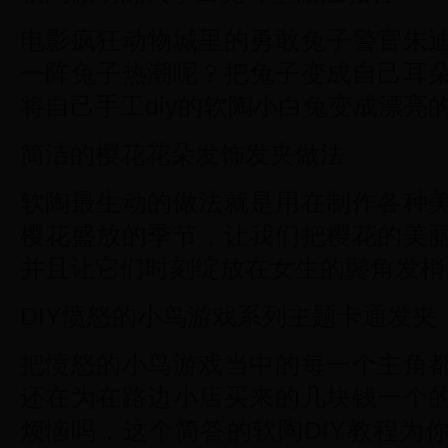
电影疯狂动物城里的勇敢兔子警官朱
一阵兔子热潮呢？把兔子变成自己耳
将自己手工diy的软陶小白兔变成漂亮
简洁的樱花花朵发饰发夹做法
软陶最生动的做法就是用在制作各种
樱花盛放的季节，让我们把樱花的美
并且让它们时刻绽放在女生的鬓角发梢
DIY愤怒的小鸟游戏系列主题卡通发夹
把愤怒的小鸟游戏当中的每一个主角
还在为在路边小店买来的几块钱一个
烦恼吗，这个简答的软陶DIY教程为