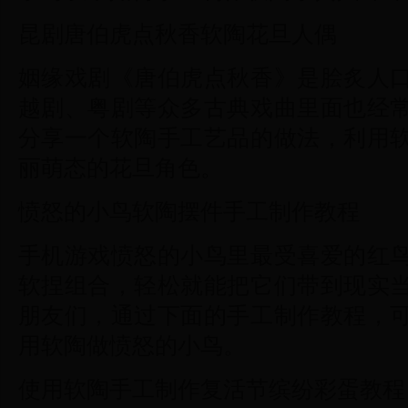
昆剧唐伯虎点秋香软陶花旦人偶
姻缘戏剧《唐伯虎点秋香》是脍炙人
越剧、粤剧等众多古典戏曲里面也经
分享一个软陶手工艺品的做法，利用
丽萌态的花旦角色。
愤怒的小鸟软陶摆件手工制作教程
手机游戏愤怒的小鸟里最受喜爱的红
软捏组合，轻松就能把它们带到现实
朋友们，通过下面的手工制作教程，
用软陶做愤怒的小鸟。
使用软陶手工制作复活节缤纷彩蛋教程