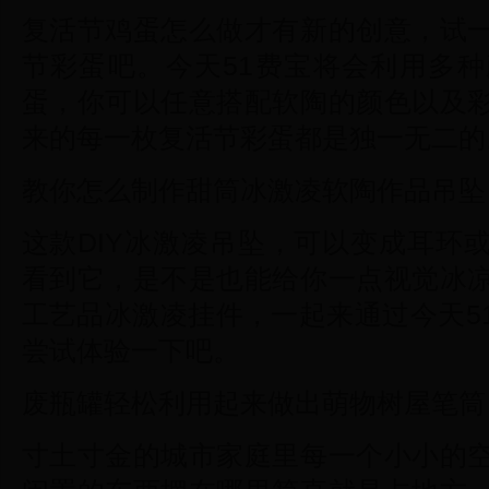
复活节鸡蛋怎么做才有新的创意，试
节彩蛋吧。今天51费宝将会利用多
蛋，你可以任意搭配软陶的颜色以及
来的每一枚复活节彩蛋都是独一无二的
教你怎么制作甜筒冰激凌软陶作品吊坠
这款DIY冰激凌吊坠，可以变成耳环
看到它，是不是也能给你一点视觉冰
工艺品冰激凌挂件，一起来通过今天5
尝试体验一下吧。
废瓶罐轻松利用起来做出萌物树屋笔筒
寸土寸金的城市家庭里每一个小小的