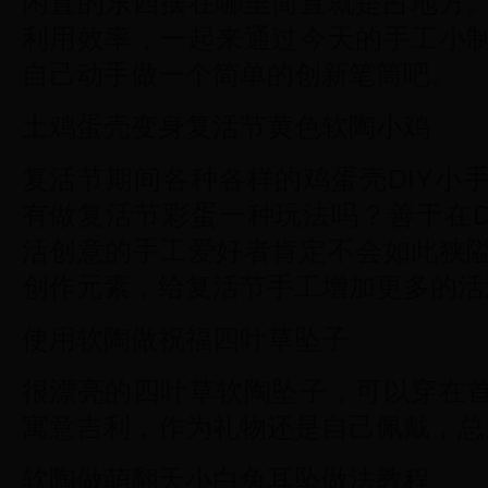
闲置的东西摆在哪里简直就是占地方
利用效率，一起来通过今天的手工小
自己动手做一个简单的创新笔筒吧。
土鸡蛋壳变身复活节黄色软陶小鸡
复活节期间各种各样的鸡蛋壳DIY小
有做复活节彩蛋一种玩法吗？善于在D
活创意的手工爱好者肯定不会如此狭
创作元素，给复活节手工增加更多的活
使用软陶做祝福四叶草坠子
很漂亮的四叶草软陶坠子，可以穿在
寓意吉利，作为礼物还是自己佩戴，总
软陶做萌翻天小白兔耳坠做法教程