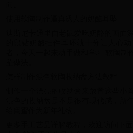
向。
使用软陶制作逼真诱人的奶酪耳坠
迪斯尼卡通里面老鼠爱吃奶酪的画面
的鼠钻奶酪挂件耳环就十分让人心动
者，今天一起来动手做和学习 软陶制
坠做法。
怎样制作混色软陶收纳盘方法教程
制作一个漂亮的收纳盒来放置这些小
混色的收纳盘是不是很有现代感，新
给闺蜜作为新年礼物。
更多手工艺品详解教程，欢迎访问下面