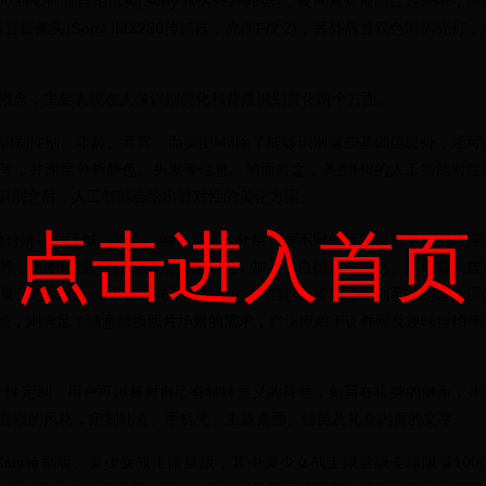
alPD前置自拍镜头(Sony IMX362传感器，夜间对焦最高提速95%，快
素后置摄像头(Sony IMX230传感器，光圈F/2.2)，另外后置双色温闪光灯，
的概念，主要表现在人像识别美化和背景识别美化两个方面。
识别性别、年龄、五官。而美图M8除了能够识别这些基础信息外，还可
等，并深度分析肤色、头发等信息。简而言之，美图M8的人工智能对脸
识别之后，人工智能会给出针对性的美化方案。
点击进入首页
地分辨不同区域，把人、物、景进行分层，对不同的区域采用不同的处理
等。美图M8还在背景识别的基础上，加入了自拍背景美化、人像背景虚
景色彩美化，修正在逆光下自拍时的背景过曝;背景虚化则可以制造景深
背景，则满足了随意替换照片场景的需求，广泛应用于证件照及趣味自拍等
个性定制，用户可以将对自己有特殊意义的符号，刻写在机身的侧面，并
最喜欢的风格，定制礼盒、手机壳、主题桌面、信笺及礼盒内页的文字。
 Kitty特别版、美少女战士限量版，其中美少女战士限量版全球限量1000