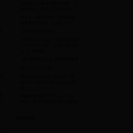
老虎为什么从来不吃大熊猫，知
道真相后，网友们表示不淡定了
两个3：0横扫日本！世界杯团
体赛男队7连冠，女团8连贯！
女
32寸2k显示器推荐
心理學教授發現：一個人適不適
合與你共度一生，其實只要回答
，
這 15 個問題
【欧洲杯赛程】欧洲杯赛程赛果
寸
壹生资讯-药学笔记
续
iPhone用户无法下载快手：原
因分析与解决方案App Store问
题
私
揭秘微博热度计算方法：转发、
评论、双击与粉丝影响力全解析
后
友情链接