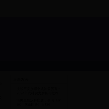
最新发表
44
决战平安京哪个式神最厉害？
2024年式神实力解析与推荐
文
港男星黎汉持病逝：参演《射
雕》 病重时曾吐血5日