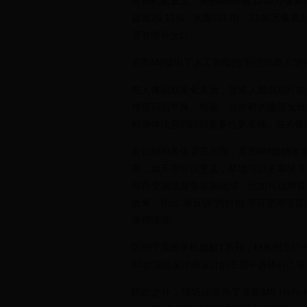
在相机配置上，美图M8搭载1200万像素Du
提速25.11%，光圈F/1.8)，2100万像
置智能补光灯。
美图M8提出了人工智能的“拍照机器人”
在人像识别美化方面，普通人脸识别只能
维度识别半身、轮廓、自拍时的脸部光线
和身体信息的识别更多也更准确。在人像
在识别和美化背景方面，美图M8能精准
案，如天空可以更蓝，草地可以更翠绿等
和百变潮流背景等新玩法：比如可以用背
效果，拍出“单反级”的自拍;而百变潮流
使用情境。
区别于美图手机旗舰T系列，M系列主打
10款顶级设计师设计的主题中选择自己
除此之外，现场还发布了美图M8 Hello