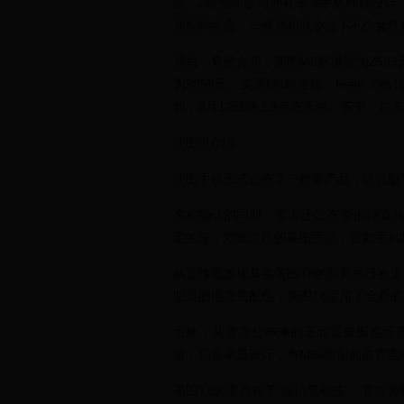
台。2款合作版均拥有专属手机外观设计
属配件组合，一经亮相就令台下不少女性
最后，售价方面，美图M8标准版为2599元，
为2899元。美图M8标准版、Hello K
购，5月12日晚上8点在天猫、苏宁、京
美图t8介绍：
美图手机正式公布了一款新产品，该机型
名称确认的同时，官方还公布多张T8宣
定的是，对比以往的美图手机，这款手机
从宣传图发现其实美图T8的画风并没有
明显的地方是配色，美图T8采用了全新
另外，从官方公布来的正面宣传图也可
摄，仍是单摄设计，有M6s相似的前置圆
美图T8的重点在于“自拍黑科技”，官方