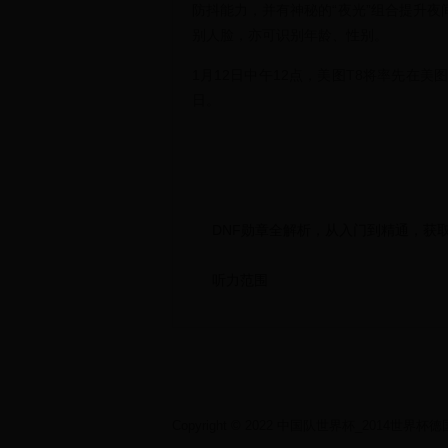
防抖能力，并有神秘的“夜光”组合提升
别人脸，亦可识别年龄、性别。
1月12日中午12点，美图T8将率先在美
日。
DNF勋章全解析，从入门到精通，获
听力范围
Copyright © 2022 中国队世界杯_2014世界杯德国 - d