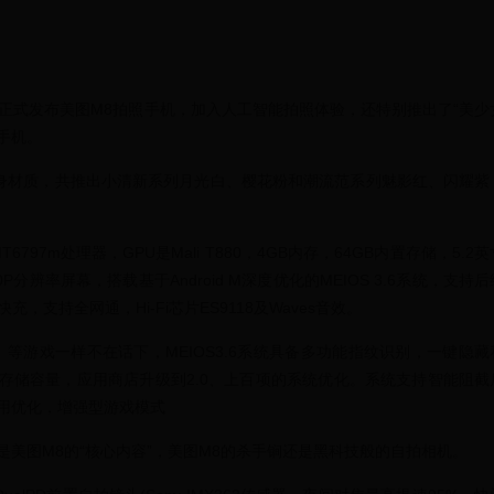
，正式发布美图M8拍照手机，加入人工智能拍照体验，还特别推出了“美少
8手机。
机身材质，共推出小清新系列月光白、樱花粉和潮流范系列魅影红、闪耀紫
97m处理器，GPU是Mali T880，4GB内存，64GB内置存储，5.2英
80P分辨率屏幕，搭载基于Android M深度优化的MEIOS 3.6系统，支持后
快充，支持全网通，Hi-Fi芯片ES9118及Waves音效。
等游戏一样不在话下，MEIOS3.6系统具备多功能指纹识别，一键隐藏
存储容量，应用商店升级到2.0、上百项的系统优化。系统支持智能阻截
用优化，增强型游戏模式
美图M8的“核心内容”，美图M8的杀手锏还是黑科技般的自拍相机。