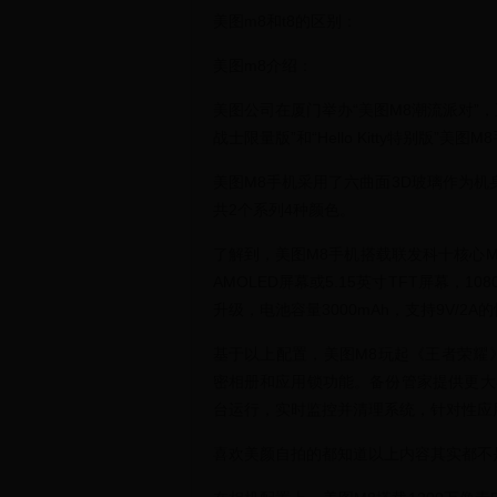
美图m8和t8的区别：
美图m8介绍：
美图公司在厦门举办“美图M8潮流派对”
战士限量版”和“Hello Kitty特别版”美图M
美图M8手机采用了六曲面3D玻璃作为
共2个系列4种颜色。
了解到，美图M8手机搭载联发科十核心MT67
AMOLED屏幕或5.15英寸TFT屏幕，10
升级，电池容量3000mAh，支持9V/2A的
基于以上配置，美图M8玩起《王者荣耀》
密相册和应用锁功能。备份管家提供更大
台运行，实时监控并清理系统，针对性应
喜欢美颜自拍的都知道以上内容其实都不是