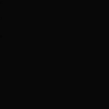
识
1
播