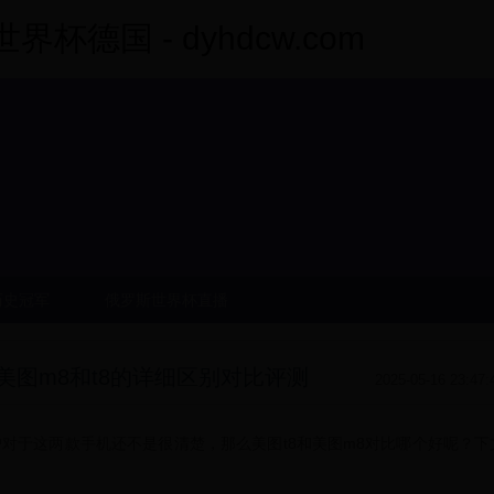
杯德国 - dyhdcw.com
历史冠军
俄罗斯世界杯直播
 美图m8和t8的详细区别对比评测
2025-05-16 23:47:
户对于这两款手机还不是很清楚，那么美图t8和美图m8对比哪个好呢？下