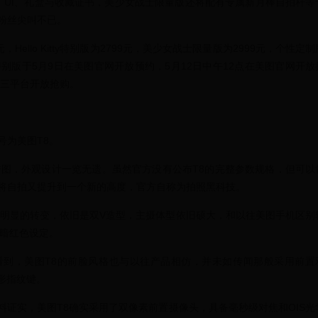
、UI、礼盒与收藏证书，美少女战士限量版还将配有专属新月棒自拍杆等
粉丝尖叫不已。
Hello Kitty特别版为2799元，美少女战士限量版为2999元，个性定制
itty特别版于5月9日在美图官网开放预约，5月12日中午12点在美图官网开放
东三平台开放抢购。
号为美图T8。
传图，外观设计一览无遗。虽然官方没有公布T8的完整参数规格，但可以
将自拍又提升到一个新的高度，官方自称为拍照黑科技。
太明显的转变，依旧是双V造型，主摄体型依旧硕大，和以往美图手机区别
的暗红色设定。
看到，美图T8的前脸风格也与以往产品相仿，并未如传闻那般采用前置
形指纹键。
资料证实，美图T8确实采用了双像素前置摄像头，具备毫秒级对焦和OIS光