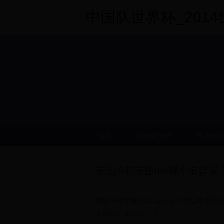
中国队世界杯_2014世界
首页
优酷世界杯
世界杯
美图t8和美图m8哪个值得买
美图m8和t8的区别是什么？相信很多用
小编给大家介绍一下！