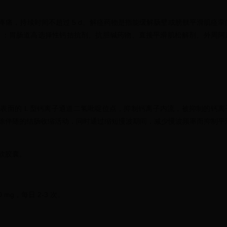
痛，持续时间不超过 5 d。解痉药物是指能缓解肠壁或膀胱平滑肌痉挛
 ：胃肠道高选择性钙拮抗剂、抗胆碱药物、直接平滑肌松解剂、外周阿
表面的 L 型钙离子通道二氢吡啶位点，抑制钙离子内流，被抑制的钙离
除伴随的结肠收缩活动，同时通过缩短慢波期间，减少慢波频率而抑制平
软胶囊。
 mg，每日 2-3 次。