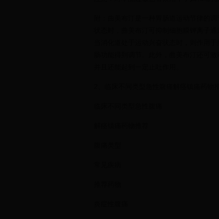
附：曲美布汀是一种胃肠道运动节律的调
状态时，曲美布汀可抑制细胞膜钾离子通
当消化道处于运动兴奋状态时，则作用于
肠功能得到调节。此外，曲美布汀还可激
并且还能起到一定止吐作用。
2、临床不同类型急性腹痛解痉镇痛药物
临床不同类型急性腹痛
解痉镇痛药物推荐
腹痛类型
常见疾病
推荐药物
炎症性腹痛