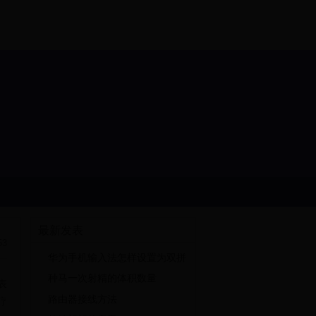
最新发表
53
华为手机输入法怎样设置为双拼
种马一次射精的体积数量
表
路由器接线方法
疗