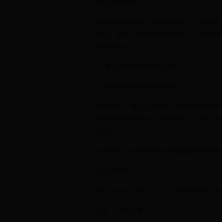
未见负面影响。
急性腹痛是指由非创伤性因素引起的腹部疼
药物。解痉药物根据作用机制，分为四类
受体拮抗剂。
1、解痉药物代表药物及特点
⑴胃肠道高选择性钙拮抗剂
作用机制：通过竞争结合平滑肌细胞膜外
从细胞肌浆网释放，缩短慢波平台期，消
肌活动。
代表药物：匹维溴铵片和枸橼酸阿尔维林
匹维溴铵片
每次 50 mg，每日 2 次 ；必要时每次 100
注意：孕妇忌服。