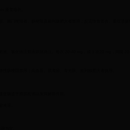
min 重复给药。
眼、幽门梗阻者、肠梗阻及前列腺肥大者禁用；反流性食管炎、重症溃疡
、氯化钠注射液静脉滴注。每次 20-40 mg，或 1 次20 mg，间隔 20-
痹性肠梗阻禁用；高血压、尿潴留、青光眼、前列腺肥大者慎用。
接使肠道平滑肌松弛以发挥解痉作用。
射液等。
 服用为宜。