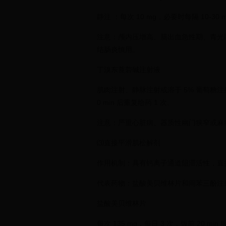
静注 ：每次 10 mg，必要时每隔 10-30 
注意：颅内压增高、脑出血急性期、青光
结肠炎慎用。
丁溴东莨菪碱注射液
肌肉注射、静脉注射或溶于 5% 葡萄糖注射液
0 min 后重复给药 1 次。
注意：严重心脏病、器质性幽门狭窄或麻
⑶直接平滑肌松解剂
作用机制：具有钙离子通道阻滞活性，直
代表药物：盐酸美贝维林片和间苯三酚注
盐酸美贝维林片
每次 135 mg，每日 3 次，饭前 20 min