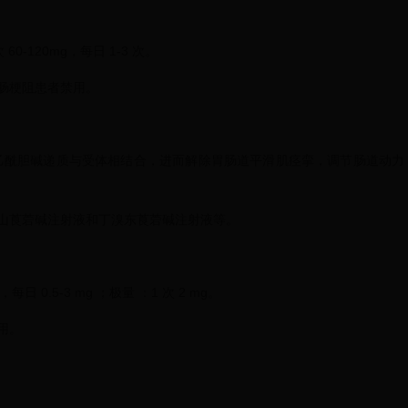
 60-120mg，每日 1-3 次。
肠梗阻患者禁用。
制乙酰胆碱递质与受体相结合，进而解除胃肠道平滑肌痉挛，调节肠道动力
山莨菪碱注射液和丁溴东莨菪碱注射液等。
日 0.5-3 mg ；极量 ：1 次 2 mg。
用。