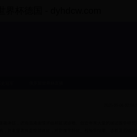
杯德国 - dyhdcw.com
历史冠军
俄罗斯世界杯直播
2025-05-06 02:56:
腹痛体征，进而混淆病情评估和延误诊断。但近年来大量的循证医学研究
的，并未显著掩盖腹部体征，对影像学特征、检验学结果、诊断及后续治