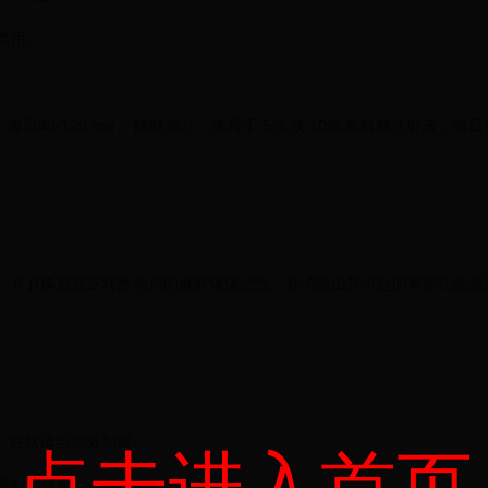
禁用。
， 每日40-120 mg ；静脉滴注：稀释于 5% 或 10% 葡萄糖注射液，每日
，具有降低或逆转激动剂的麻醉镇痛活性，并消除由其引起的胃肠功能紊
据年龄、症状适当增减剂量。
点击进入首页
期妇女慎用。