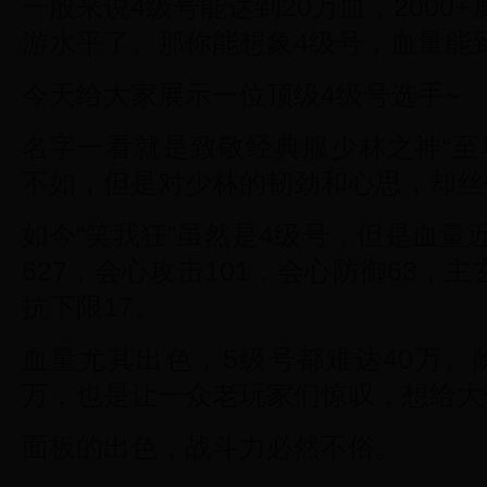
一般来说4级号能达到20万血，2000
游水平了。那你能想象4级号，血量能到
今天给大家展示一位顶级4级号选手~
名字一看就是致敬经典服少林之神“至
不如，但是对少林的韧劲和心思，却丝
如今“笑我狂”虽然是4级号，但是血量近
627，会心攻击101，会心防御63，主
抗下限17。
血量尤其出色，5级号都难达40万。
万，也是让一众老玩家们惊叹，想给大佬
面板的出色，战斗力必然不俗。