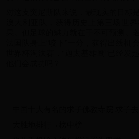
对这支突尼斯队来说，最现实的目标
澳大利亚队，获得历史上第三场世界
果。但足球的魅力就在于不可预测。
法国队身上“咬下”一分，获得出线机
世界杯淘汰赛，“迦太基雄鹰”已经发
他们会成功吗？
中国十大有名的求子佛教寺院 求子去
大胜地排行→榜中榜