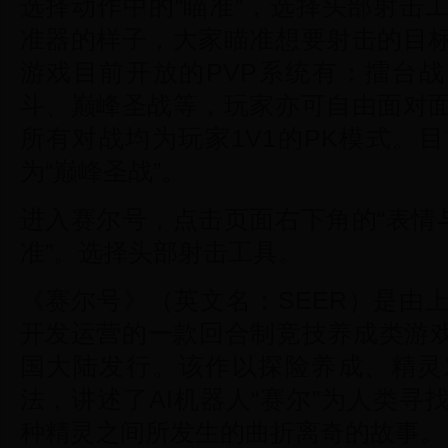
选择动作中的“瞄准”，选择头部射击
准器的样子，大家瞄准想要射击的目
游戏目前开放的PVP系统有：擂台战
斗、巅峰圣战等，玩家亦可自由面对
所有对战均为玩家1V1的PK模式。
为“巅峰圣战”。
进入赛尔号，点击页面右下角的“表情
准”。选择头部射击工具。
《赛尔号》（英文名：SEER）是由
开发运营的一款回合制竞技养成类游戏，
国大陆发行。该作以探险养成、精灵
法，讲述了AI机器人“赛尔”为人类
种精灵之间所发生的曲折离奇的故事。