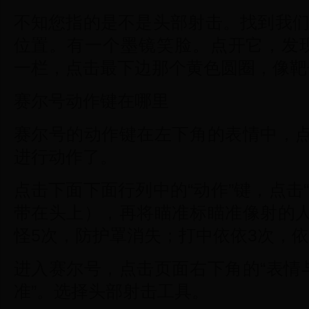
不知您指的是不是头部射击。找到我们
位置。有一个墨镜笑脸。点开它，发
一栏，点击最下边那个黄色圆圈，像靶
赛尔号动作键在哪里
赛尔号的动作键在左下角的表情中，
进行动作了。
点击下面下面行列中的“动作”键，点击
带在头上），再将瞄准标瞄准像射的
怪5次，防护罩消失；打中依依3次，
进入赛尔号，点击页面右下角的“表情
准”。选择头部射击工具。