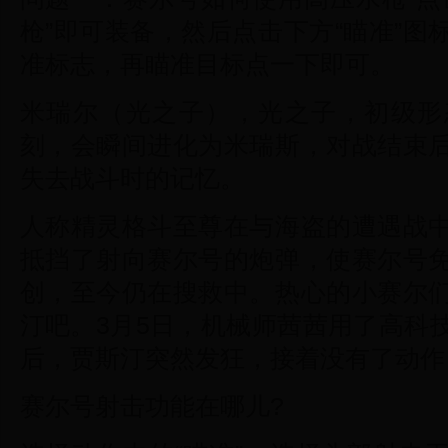
枪”即可装备，然后点击下方“瞄准”
准标志，再瞄准目标点一下即可。
米瑞尔（光之子），光之子，初级形
刻，会瞬间进化为米瑞斯，对战结束
失去战斗时的记忆。
人称精灵格斗至尊在与海盗的遭遇战
抵挡了射向赛尔号的炮弹，使赛尔号
创，至今仍在搜救中。热心的小赛尔
汀吧。3月5日，机械师茜茜用了高科
后，贾斯汀突然发狂，接着没有了动作
赛尔号射击功能在哪儿?