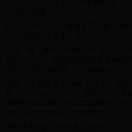
所有对战均为玩家1V1的PK模式。
为“巅峰圣战”。
进入赛尔号，点击页面右下角的“表情
准”。选择头部射击工具。
点击下面下面行列中的“动作”键，点击
带在头上），再将瞄准标瞄准像射的
怪5次，防护罩消失；打中依依3次，
点左下角戴眼镜的表情与动作，点瞄
标，就可以出来了。《赛尔号》（英文
米网络科技有限公司开发运营的一款回
009年6月12日在中国大陆发行。
赛尔号赛尔的头部射击现在还有吗