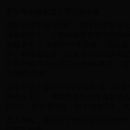
赛尔号新版本怎么弄出射击来
选择动作中的“瞄准”，选择头部射击
准器的样子，大家瞄准想要射击的目
游戏目前开放的PVP系统有：擂台战
斗、巅峰圣战等，玩家亦可自由面对
所有对战均为玩家1V1的PK模式。
为“巅峰圣战”。
点击下面下面行列中的“动作”键，点击
带在头上），再将瞄准标瞄准像射的
怪5次，防护罩消失；打中依依3次，
进入游戏，点击左下角的”表情与动作“
尔即可射击。