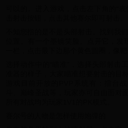
可以的。进入游戏，点击左下角的“表
击射击按钮，点击其他赛尔即可射击。
不知您指的是不是头部射击。找到我们
位置。有一个墨镜笑脸。点开它，发
一栏，点击最下边那个黄色圆圈，像靶
选择动作中的“瞄准”，选择头部射击
准器的样子，大家瞄准想要射击的目
游戏目前开放的PVP系统有：擂台战
斗、巅峰圣战等，玩家亦可自由面对
所有对战均为玩家1V1的PK模式。
赛尔号的人物是怎样使用炮弹的