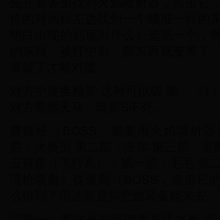
先在装备里找到火焰喷射器，点击它
你的对画框左边找到一个瞄准一样的
明白出现的到底叫什么）选第一个，
的东西，被打中后，那东西就变黑了
罩破了才能对战。
对方中途换精灵 这种可以破 除，（
对方突然天马，暗影S不死。
蘑菇怪（BOSS，需要用火焰喷射
层：火炎贝 第二层：吉尔 第三层：
云霄星（飞行系）：第一层：毛毛 第
流枪喷射）提亚斯（BOSS，点击它
么得到？用法就是你把他装备起来去。
问题一：赛尔号如何使用高压水枪 点