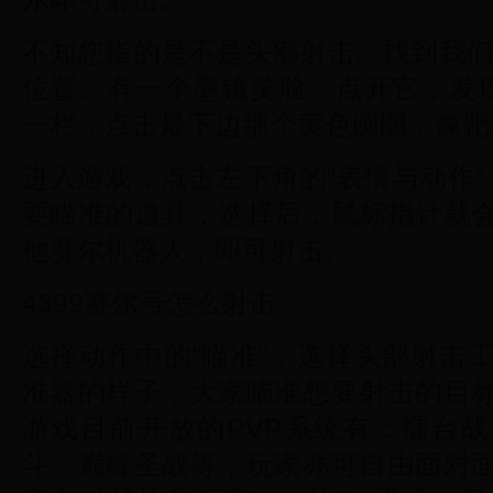
不知您指的是不是头部射击。找到我们
位置。有一个墨镜笑脸。点开它，发
一栏，点击最下边那个黄色圆圈，像靶
进入游戏，点击左下角的“表情与动作”
要瞄准的道具，选择后，鼠标指针就
他赛尔机器人，即可射击。
4399赛尔号怎么射击
选择动作中的“瞄准”，选择头部射击
准器的样子，大家瞄准想要射击的目
游戏目前开放的PVP系统有：擂台战
斗、巅峰圣战等，玩家亦可自由面对