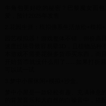
牛角包更好吃的秘密？巴黎魔女面包
爱，预计2025年发售
2.花园生涯：模拟佛系生活放松+模拟
园艺模拟器！游戏整体不错，但价高
速度过块导致容易晕3D，且植物品种
本游戏不需要花很多货币买东西，而
开始货币就没什么用了......如果打
可以试一试
3.梦中小屋休闲+模拟+沙盒。
梦中小屋是一款轻松有趣、充满禅意
的背景音乐和大自然的白噪音中，搭