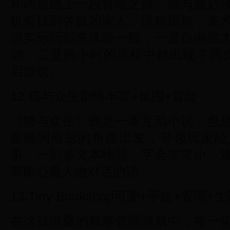
和幼鹿踏上一段冒险之旅。狼与鹿必
机会找到各自的家人。流程很短，美
但实际玩起来体验一般，一是自由度
动；二是两小时的流程中就出现了两次
启游戏。
12.猫与众生剧情丰富+氛围+冒险
《猫与众生》既是一本互动小说，也
家猫阿斯彭的角度出发，带领玩家经
事。一到多文本物品，字会非常小，
有耐心看人物对话的话
13.Tiny Bookshop可爱+手绘+管理+
在这款温馨的叙事管理游戏中，将一