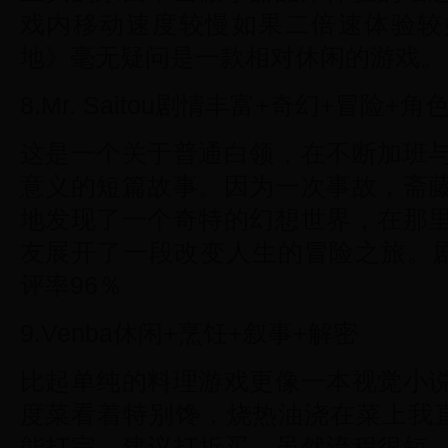
戏内移动速度较慢如果二倍速体验较
地》毫无疑问是一款相对休闲的游戏。
8.Mr. Saitou剧情丰富+奇幻+冒险+角
这是一个关于普通白领，在不断加班
意义的短篇故事。因为一次事故，斋
地发现了一个奇特的幻想世界，在那
友展开了一段改变人生的冒险之旅。剧
评率96％
9.Venba休闲+烹饪+叙事+解密
比起单纯的料理游戏更像一本视觉小
度菜看着特别馋，烧热油浇在菜上我直
能打完，建议打折买。虽然流程很短