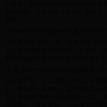
小书店。在你的小小书店中陈列各种
美的店址，经营这家温馨的二手书店
居民。
14.Harmony's Odyssey可爱+手绘
《小魔女星拼乐》是一款有点难度的
卡！除了拼图还有找不同、走迷宫（
道为什么总是觉得这个游戏叫小魔女星冰
15.猫次郎Meowjiro休闲+生活模拟+
一句话评测：白天店里当牛马，夜里
多，猫粮远比家具柜。 这个游戏怎么
了。 简单到我都不知道要说什么了。
白天商店，夜里养猫。 商店里你就是