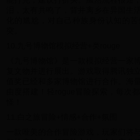
泪，太有共鸣了，背井离乡在异国生
化的尴尬，对自己种族身份认知的苦
突。
10.九号博物馆模拟经营+类rouge
《九号博物馆》是一款模拟经营一家
复文物并进行展出。游戏取得腾讯独
值奖已经和多家博物馆进行合作。海
由度搭建！轻rogue冒险探索，每
怪！
11.白之旅冒险+情感+合作+氛围
一款唯美的合作冒险游戏，玩家们将