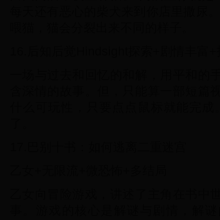
每天还有恶心的柴犬来到你店里撒尿。
喂猫，猫会分裂出来不同的样子。
16.后知后觉Hindsight探索+剧情丰
一场与过去和回忆的和解，用平和的
含深情的故事。但，只能算一部短篇
什么可玩性，只要点点鼠标就能完成
了。
17.巴别十书：如何逃离二重迷宫
乙女+无限流+微恐怖+多结局
乙女向冒险游戏，讲述了主角在书中
事。游戏的核心是解谜与剧情，解谜