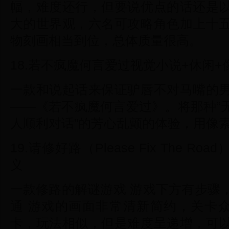
幅，难度还行，但要说优点的话还是
大的世界观，六名可攻略角色加上十
物刻画相当到位，总体质量很高。
18.若不疯魔何言爱过视觉小说+休闲+
一款和说起话来保证驴唇不对马嘴的
——《若不疯魔何言爱过》。将那种“
人顺利对话”的芳心乱颤的体验，用像
19.请修好路（Please Fix The 
义
一款修路的解谜游戏 游戏下方有步骤
通 游戏的画面非常清新简约，关卡众
卡，玩法相似，但是难度呈递增，可