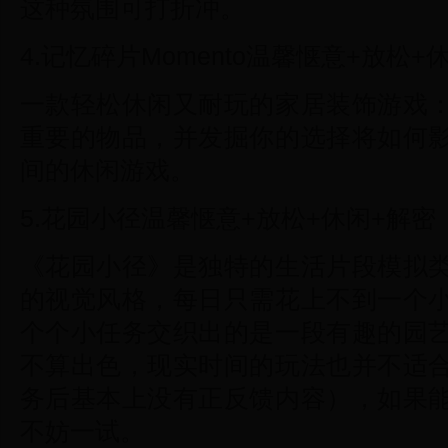
这种氛围可打折冲。
4.记忆碎片Momento温馨惬意+放松+
一款轻松休闲又耐玩的家居装饰游戏
重要的物品，并发掘你的选择将如何
间的休闲游戏。
5.花园小径温馨惬意+放松+休闲+解密
《花园小径》是独特的生活片段模拟
的视觉风格，每日只需花上不到一个
个个小任务交织出的是一段有趣的园
不算出色，现实时间的玩法也并不适
务后基本上没有正反馈内容），如果
不妨一试。