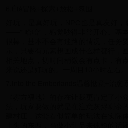
6.Été冒险+探索+放松+氛围
好玩，是真好玩，NPC也是真友好，
——”“哈哈”，感觉吵得非常开心。
很棒，基本不会有迷路的情况，任务
示，只要有元素想画成什么样都行，
相关地点，切时间稍微会有点卡，有
来说还是好玩的。一周目10小时左右。
7.Into the Emberlands温馨惬意+治
《雾方福地》的存在让我更肯定了小
法，玩家要做的就是在注意灰烬剩余
建村庄，这套看似简单的玩法在实际
上头的东西，当做小甜品来体验的话