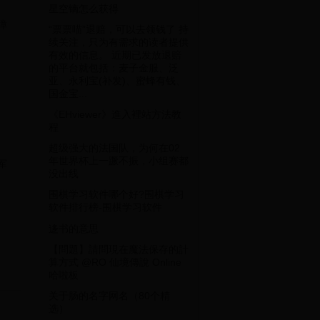
星空镝怎么获得
障
“票票喵”退赔，可以去领钱了 持
续关注，只为有需求的读者提供
有效的信息。 近期已发放退赔
的平台就包括：麦子金服、泛
亚、永利宝(补发)、蜜蜂有钱、
国金宝...
《EHviewer》進入裡站方法教
程
超级强大的法国队，为何在02
年世界杯上一蹶不振，小组赛都
军
没出线
围棋学习软件哪个好?围棋学习
软件排行榜-围棋学习软件
迻书的意思
【問題】請問現在魔法保存的計
算方式 @RO 仙境傳說 Online
哈啦板
关于肠的名字网名（80个精
选）