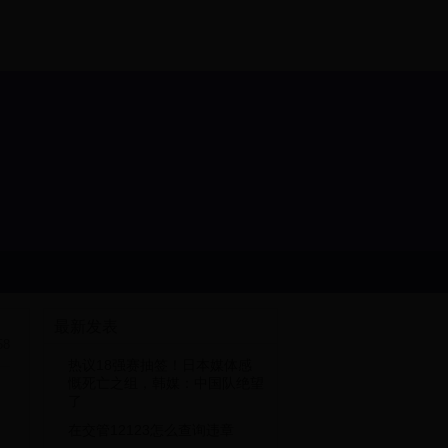
最新发表
58
热议18强赛抽签！日本媒体感
慨死亡之组，韩媒：中国队绝望
了
在交管12123怎么查询违章