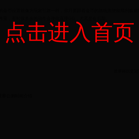
的金币设置就像为玩家引路一样，你只要跟着金币的路线跑便能顺利躲避
考量，有时候多余的动作会使你直接GG，尤其是在后期。
点击进入首页
世界杯历史冠
世界公测时间介绍