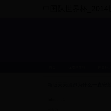
中国队世界杯_2014世界
首页
优酷世界杯
世界杯
新版天天酷跑为什么一直安装
littlestonefan
已采纳