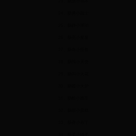
23、肠慧小书本
24、肠勇小战士
25、肠静小湖泊
26、肠亮小星星
27、肠奇小怪兽
28、肠纯小天使
29、肠闪小火花
30、肠暖小火炉
31、肠酷小跑车
32、肠甜小蛋糕
33、肠香小布丁
34、肠柔小绒毛