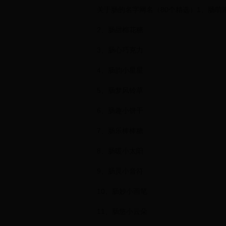
关于肠的名字网名（80个精选）1、肠萌
2、肠甜棉花糖
3、肠心巧克力
4、肠韵小星星
5、肠梦风铃草
6、肠趣小饼干
7、肠乐棒棒糖
8、肠暖小太阳
9、肠灵小音符
10、肠妙小画笔
11、肠悠小云朵