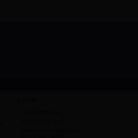
最新发表
00
千姿百态的螭纹装饰
什么是增强现实（AR）？
就
《荒野求生》中贝爷吃这么多生
肉，为什么却不会生病？