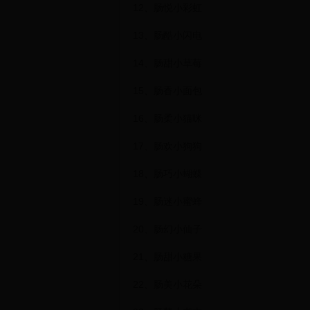
12、肠悦小彩虹
13、肠酷小闪电
14、肠甜小草莓
15、肠香小面包
16、肠柔小猫咪
17、肠欢小狗狗
18、肠巧小蝴蝶
19、肠迷小蜜蜂
20、肠幻小仙子
21、肠甜小糖果
22、肠美小花朵