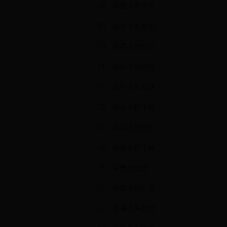
68、肠甜小发卡夹
69、肠香小香囊包
70、肠柔小抱枕芯
71、肠欢小玩偶熊
72、肠巧小风筝线
73、肠迷小秋千绳
74、肠幻小泡泡机
75、肠甜小饼干罐
76、肠美小画架
77、肠慧小台灯罩
78、肠勇小头盔带