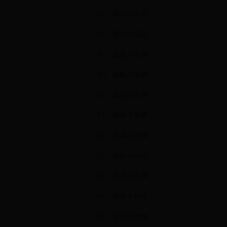
46、肠纯小雪花
47、肠闪小烟花
48、肠暖小火苗
49、肠酷小墨镜
50、肠甜小发卡
51、肠香小香囊
52、肠柔小抱枕
53、肠欢小玩偶
54、肠巧小风筝
55、肠迷小秋千
56、肠幻小泡泡