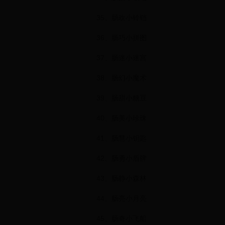
35、肠欢小铃铛
36、肠巧小拼图
37、肠迷小迷宫
38、肠幻小魔术
39、肠甜小糖豆
40、肠美小珍珠
41、肠慧小钥匙
42、肠勇小盾牌
43、肠静小森林
44、肠亮小月亮
45、肠奇小飞船