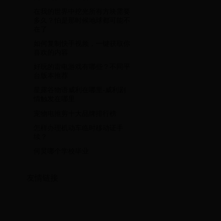
在我的世界中挖光所有方块需要
多久？怕是那时候地球都可能不
在了
如何复制快手视频，一键获取你
喜欢的内容
好玩的雷电游戏有哪些？不同平
台版本推荐
星露谷物语威利在哪里-威利剧
情触发在哪里
宠物电推剪十大品牌排行榜
怎样办理机动车临时移动证手
续？
何炅哪个学校毕业
友情链接