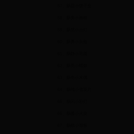
57、肠甜小饼干盒
58、肠美小画框
59、肠慧小台灯
60、肠勇小头盔
61、肠静小毛毯
62、肠亮小蜡烛
63、肠奇小木偶
64、肠纯小雪花片
65、肠闪小彩灯
66、肠暖小火柴
67、肠酷小滑板