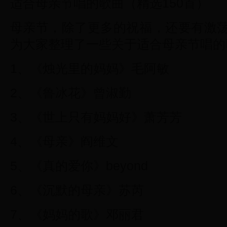
适合母亲节唱的歌曲（精选150首）
母亲节，除了更多的祝福，还要有激
为大家整理了一些关于适合母亲节唱的
1、《烛光里的妈妈》毛阿敏
2、《鲁冰花》曾淑勤
3、《世上只有妈妈好》萧芳芳
4、《母亲》阎维文
5、《真的爱你》beyond
6、《沉默的母亲》苏芮
7、《妈妈的歌》邓丽君