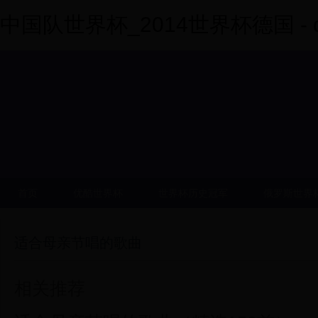
中国队世界杯_2014世界杯德国 - dy
首页
优酷世界杯
世界杯历史冠军
俄罗斯世界
适合母亲节唱的歌曲
相关推荐