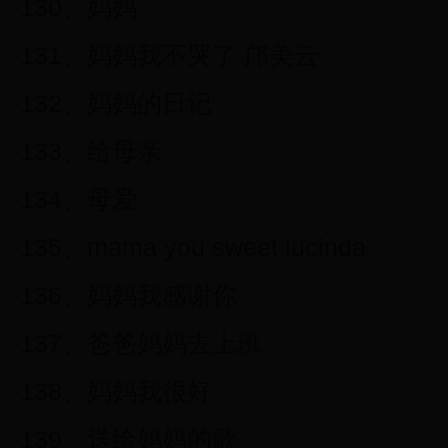
130、妈妈
131、妈妈我不哭了 邝美云
132、妈妈的日记
133、给母亲
134、母爱
135、mama you sweet lucinda
136、妈妈我感谢你
137、爸爸妈妈去上班
138、妈妈我很好
139、送给妈妈的歌