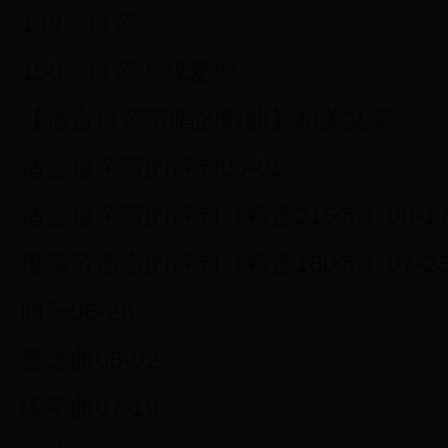
149、母亲
150、母亲！我爱您
【适合母亲节唱的歌曲】相关文章：
适合母亲节的诗句06-01
适合母亲节的诗句（精选215句）08-1
母亲节适合的诗句（精选180句）07-2
曲乐06-28
爱之曲08-02
练字曲07-19