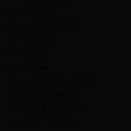
140、吉祥三宝
141、太阳妈妈 周金星
142、妈妈再见
143、妈妈好
144、小时候
145、妈妈的老情歌 欧得洋
146、回忆里的那个人
147、我亲爱的爸爸妈妈
148、母亲，你在何方