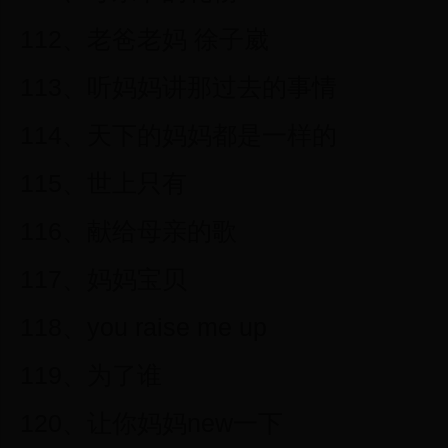
112、老爸老妈 徐子崴
113、听妈妈讲那过去的事情
114、天下的妈妈都是一样的
115、世上只有
116、献给母亲的歌
117、妈妈宝贝
118、you raise me up
119、为了谁
120、让你妈妈new一下