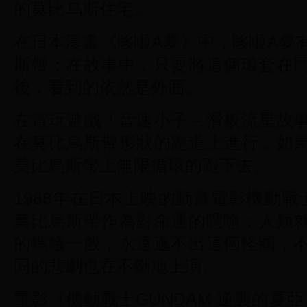
的莫比乌斯住宅。
在日本漫畫《哆啦A夢》中，哆啦A夢
斯帶；在故事中，只要將這個環套在
後，看到的依然是外面。
在電玩遊戲「音速小子－滑板流星故
在莫比烏斯帶形狀的跑道上進行，如
莫比烏斯帶上無限循環的跑下去。
1988年在日本上映的動畫電影機動戰士
莫比烏斯帶作為對命運的隱喻：人類
的螞蟻一般，永遠逃不出這個怪圈，
同的悲劇也在不斷地上演。
電影《機動戰士GUNDAM 逆襲的夏亞》