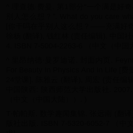
^ 理查德·费曼. 第1部分“一个满是好
别人怎么想？”. What do you care what t
[你干吗在乎别人这么想？——充满好奇心的
徐杨 (翻译), 钱红林 (责任编辑). 中国社会
4. ISBN 7-5004-2263-6 （中文（中
^ 里昂纳德·曼罗迪诺. 封面内页. Feynman'
For Beauty In Physics And In
24堂课]. 陈雅云 (翻译), 周宏 (责任编辑
中国陕西: 陕西师范大学出版社. 2007. ISB
（中文（中国大陆））. )
T·帕帕斯. 数学趣闻集锦. 张远南 (翻译)
版社出版. ISBN 7-5320-6052-7