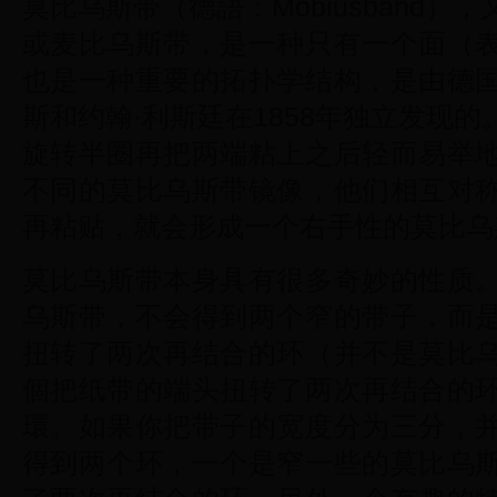
莫比乌斯带（德語：Möbiusband
或麦比乌斯带，是一种只有一个面（
也是一种重要的拓扑学结构，是由德
斯和约翰·利斯廷在1858年独立发现
旋转半圈再把两端粘上之后轻而易举
不同的莫比乌斯带镜像，他们相互对
再粘贴，就会形成一个右手性的莫比乌
莫比乌斯带本身具有很多奇妙的性质
乌斯带，不会得到两个窄的带子，而
扭转了两次再结合的环（并不是莫比
個把纸带的端头扭转了两次再结合的
環。如果你把带子的宽度分为三分，
得到两个环，一个是窄一些的莫比乌