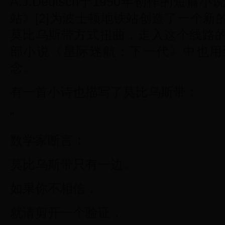
A.J.Deutsch于1950年创作的
站》[2]为波士顿地铁站创造了一个
莫比乌斯带方式扭曲，走入这个线路
部小说《星际迷航：下一代》中也用
念。
有一首小诗也描写了莫比乌斯带：
“
数学家断言：
莫比乌斯带只有一边。
如果你不相信，
就请剪开一个验证，