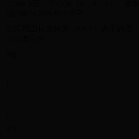
置为x-y面，中心为（0，0，0）。参
边的时候环绕整个带子。
如果用圆柱坐标系（r,θ,z）表示的
可以表示为：
log
(
r
)
sin