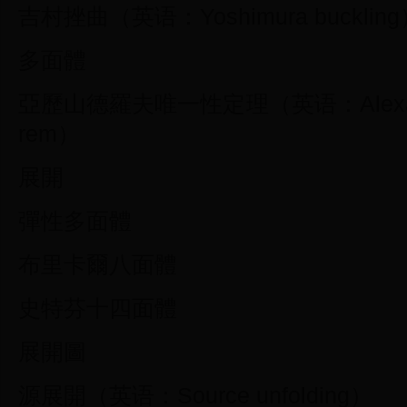
吉村挫曲（英语：Yoshimura bucklin
多面體
亞歷山德羅夫唯一性定理（英语：Alexandrov
rem）
展開
彈性多面體
布里卡爾八面體
史特芬十四面體
展開圖
源展開（英语：Source unfolding）