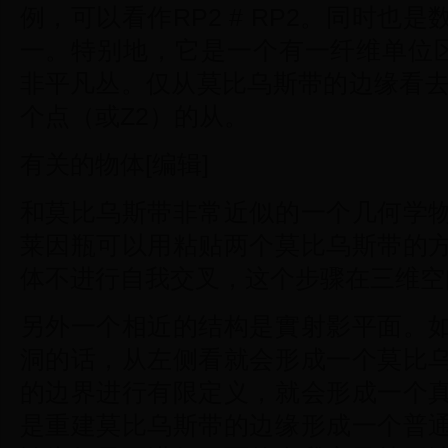
例，可以看作RP2 # RP2。同时也
一。特别地，它是一个有一纤维单位区间，I
非平凡丛。仅从莫比乌斯带的边缘看去
个点（或Z2）的从。
有关的物体[编辑]
和莫比乌斯带非常近似的一个几何学
莱因瓶可以用粘贴两个莫比乌斯带的
体不进行自我交叉，这个步骤在三维空
另外一个相近的结构是實射影平面。
洞的话，从左侧看就会形成一个莫比
的边界进行有限定义，就会形成一个
是重建莫比乌斯带的边缘形成一个普