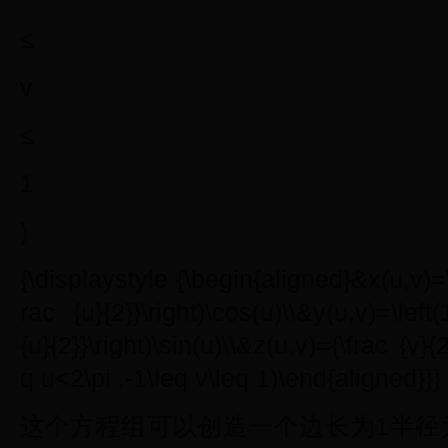
≤
v
≤
1
)
{\displaystyle {\begin{aligned}&x(u,v)=\l
rac {u}{2}}\right)\cos(u)\\&y(u,v)=\left
{u}{2}}\right)\sin(u)\\&z(u,v)={\frac {v}{2
q u<2\pi ,-1\leq v\leq 1)\end{aligned}}}
这个方程组可以创造一个边长为1半径