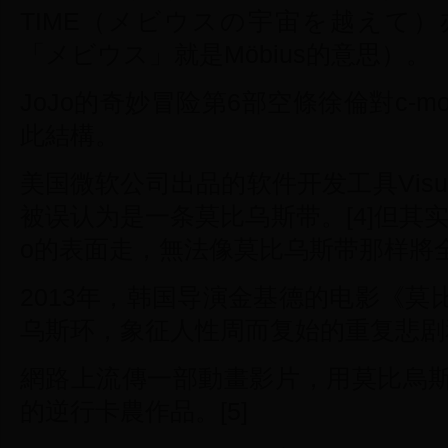
TIME（メビウスの宇宙を越えて
「メビウス」就是Möbius的意思）。
JoJo的奇妙冒险第6部空條徐倫對c-
此結構。
美国微软公司出品的软件开发工具Visual S
被误认为是一条莫比乌斯带。[4]但其实
o的表面走，無法像莫比乌斯带那样將
2013年，韩国导演金基德的电影《
乌斯环，象征人性周而复始的重复悲剧
網路上流傳一部動畫影片，用莫比烏
的逆行卡農作品。[5]