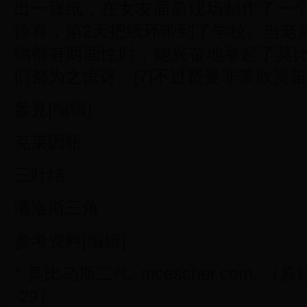
出一张纸，在女友面前现场制作了一
惊喜，第2天把纸环带到了学校。当老
物都有两面性时，她兴奋地举起了莫
们都为之惊讶。[7]不过费曼非常欣赏笛
參見[编辑]
克莱因瓶
三叶结
潘洛斯三角
参考资料[编辑]
^ 莫比乌斯二代. mcescher.com. （原
-29）.