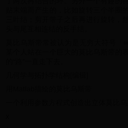
了两次再结合的环。另外一个有趣的
贴末端而产生的，比如旋转三个半圈
三叶结；剪开带子之后再进行旋转，
头与尾互相连结的反手结。
莫比乌斯带常被认为是无穷大符号「
某个人站在一个巨大的莫比乌斯带的
的“路”一直走下去。
几何学与拓扑学结构[编辑]
用Matlab描绘的莫比乌斯带
一个利用参数方程式创造出立体莫比乌
x