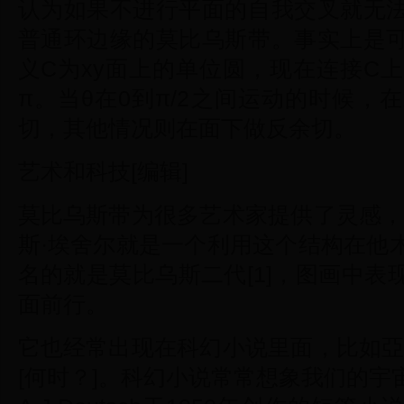
认为如果不进行平面的自我交叉就无
普通环边缘的莫比乌斯带。事实上是
义C为xy面上的单位圆，现在连接C上
π。当θ在0到π/2之间运动的时候，
切，其他情况则在面下做反余切。
艺术和科技[编辑]
莫比乌斯带为很多艺术家提供了灵感，
斯·埃舍尔就是一个利用这个结构在他
名的就是莫比乌斯二代[1]，图画中
面前行。
它也经常出现在科幻小说里面，比如亞
[何时？]。科幻小说常常想象我们的