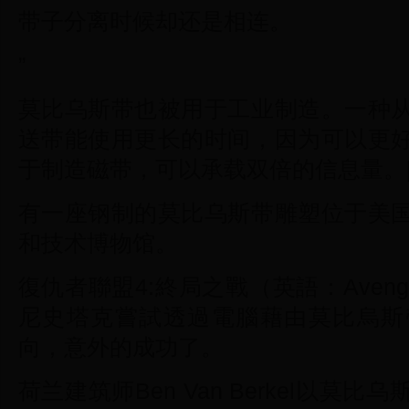
带子分离时候却还是相连。
”
莫比乌斯带也被用于工业制造。一种
送带能使用更长的时间，因为可以更
于制造磁带，可以承载双倍的信息量。[
有一座钢制的莫比乌斯带雕塑位于美
和技术博物馆。
復仇者聯盟4:終局之戰（英語：Avenger
尼史塔克嘗試透過電腦藉由莫比烏斯
向，意外的成功了。
荷兰建筑师Ben Van Berkel以