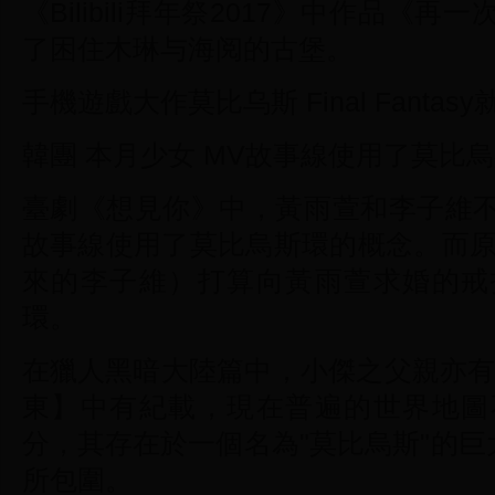
《Bilibili拜年祭2017》中作品
了困住木琳与海阅的古堡。
手機遊戲大作莫比乌斯 Final Fantas
韓團 本月少女 MV故事線使用了莫比
臺劇《想見你》中，黃雨萱和李子維
故事線使用了莫比烏斯環的概念。而原
來的李子維）打算向黃雨萱求婚的戒
環。
在獵人黑暗大陸篇中，小傑之父親亦有
東】中有紀載，現在普遍的世界地圖
分，其存在於一個名為"莫比烏斯"的巨
所包圍。