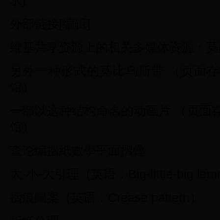
求]
外部链接[编辑]
维基共享资源上的相关多媒体资源：莫
另外一种形式的莫比乌斯带 （页面
馆）
一部以这种结构命名的动画片 （页面
馆）
查论编摺紙數學平面摺疊
大-小-大引理（英语：Big-little-big le
摺痕圖案（英语：Crease pattern）