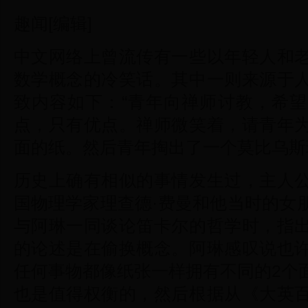
趣闻[编辑]
中文网络上曾流传有一些以年轻人和
数学概念的冷笑话。其中一则来源于
致内容如下：“青年向禅师讨教，希
点，只有优点。禅师微笑着，请青年
面的纸。然后青年掏出了一个莫比乌斯环…
历史上确有相似的事情发生过，主人
国物理学家理查德·费曼和他当时的女
与阿琳一同谈论笛卡尔的哲学时，指
的论述是在偷换概念。阿琳感叹说也
任何事物都像纸张一样拥有不同的2个
也是值得权衡的，然后根据从《大英