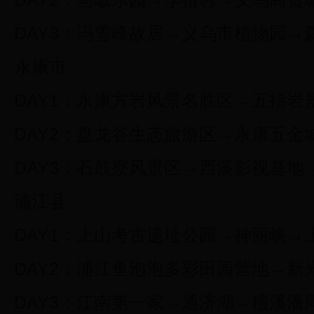
DAY3：冯雪峰故居→义乌市植物园→
永康市
DAY1：永康方岩风景名胜区→五指岩
DAY2：盘龙谷生态旅游区→永康五金
DAY3：石鼓寮风景区→西溪影视基地
浦江县
DAY1：上山考古遗址公园→神丽峡→
DAY2：浦江鱼泡泡多彩田园营地→新
DAY3：江南第一家→通济湖→檀溪潘