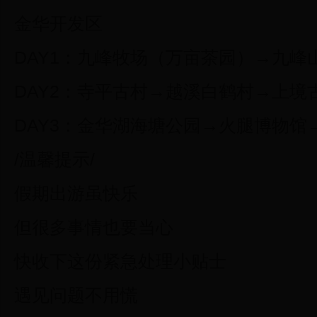
金华开发区
DAY1：九峰牧场（万亩茶园）→九峰
DAY2：寺平古村→越溪白鹤村→上境
DAY3：金华湖海塘公园→火腿博物馆
/温馨提示/
假期出游虽快乐
但很多事情也要当心
快收下这份紧急处理小贴士
遇见问题不用慌