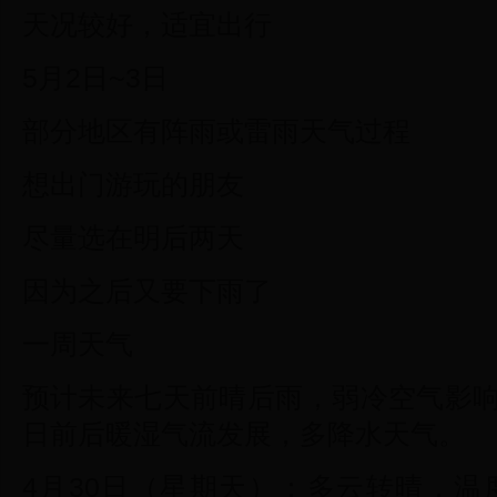
天况较好，适宜出行
5月2日~3日
部分地区有阵雨或雷雨天气过程
想出门游玩的朋友
尽量选在明后两天
因为之后又要下雨了
一周天气
预计未来七天前晴后雨，弱冷空气影响
日前后暖湿气流发展，多降水天气。
4月30日（星期天）：多云转晴，温度