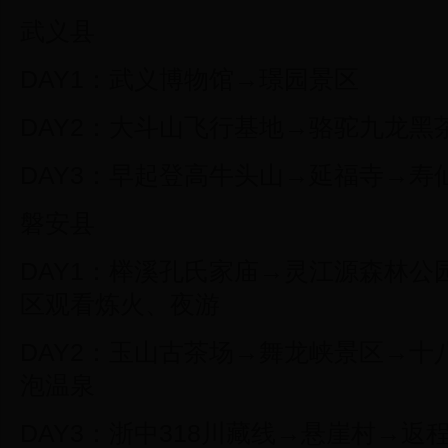
武义县
DAY1：武义博物馆→璟园景区
DAY2：大斗山飞行基地→骆驼九龙黑
DAY3：早起登高牛头山→延福寺→寿
磐安县
DAY1：榉溪孔氏家庙→灵江源森林
区观看炼火、夜游
DAY2：玉山古茶场→舞龙峡景区→
泡温泉
DAY3：浙中318川藏线→悬崖村→返