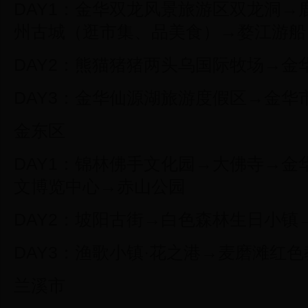
DAY1：金华双龙风景旅游区双龙洞
州古城（逛市集、品美食）→婺江游船
DAY2：熊猫猪猪两头乌国际牧场→金
DAY3：金华仙源湖旅游度假区→金华
金东区
DAY1：锦林佛手文化园→大佛寺→
文博览中心→赤山公园
DAY2：坡阳古街→白色森林生日小镇
DAY3：渔歌小镇·花之港→麦磨滩红
兰溪市