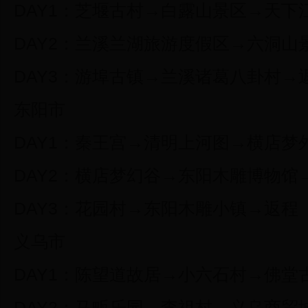
DAY1：芝堰古村→白露山景区→天下
DAY2：兰溪兰湖旅游度假区→六洞山
DAY3：游埠古镇→兰溪诸葛八卦村→
东阳市
DAY1：秦王宫→清明上河图→横店梦
DAY2：横店梦幻谷→东阳木雕博物馆
DAY3：花园村→东阳木雕小镇→返程
义乌市
DAY1：陈望道故居→小六石村→佛堂
DAY2：马畈乐园→李祖村→义乌商贸