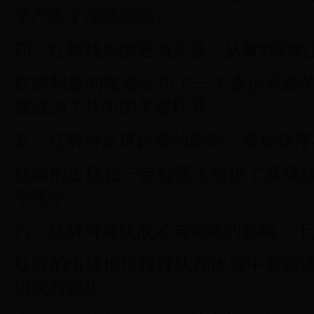
革产生了深远影响。
四、红牌规则的逐渐完善：从黄牌到红
红牌制度的完善经历了一个逐步完善
渡成为了其中的关键环节。
五、红牌对足球比赛的影响：赛场秩序
红牌的出现在一定程度上维护了赛场
平竞争。
六、红牌对球队战术与策略的影响：十
红牌的出现也使得球队在比赛中需要
因此而诞生。