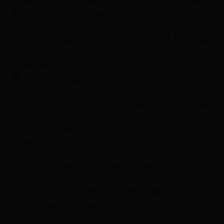
裁判员们面临的难题。
十一、红牌的批评与反思：处罚是否过
红牌制度的存在也引发了一些批评声
重，是否需要进行反思？
十二、红牌的意义与影响：规则变革的
第一个红牌的出现不仅改变了比赛规
一场规则变革的进程。
十三、红牌对球员形象与职业生涯的影
一张红牌可以对球员的形象与职业生
改变了球员的命运。