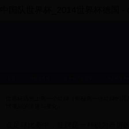
中国队世界杯_2014世界杯德国 - dy
首页
优酷世界杯
世界杯历史冠军
俄罗斯世界
世界杯历史上第一个红牌（揭秘第一张红牌的背
球规则的演进与变化）
在足球比赛中，红牌是一种极为严厉