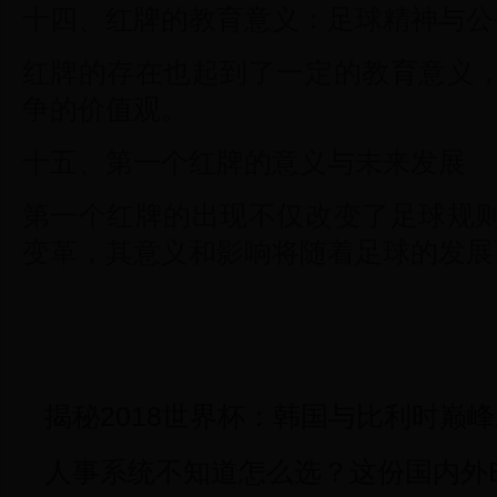
十四、红牌的教育意义：足球精神与公
红牌的存在也起到了一定的教育意义
争的价值观。
十五、第一个红牌的意义与未来发展
第一个红牌的出现不仅改变了足球规
变革，其意义和影响将随着足球的发展
揭秘2018世界杯：韩国与比利时巅
人事系统不知道怎么选？这份国内外