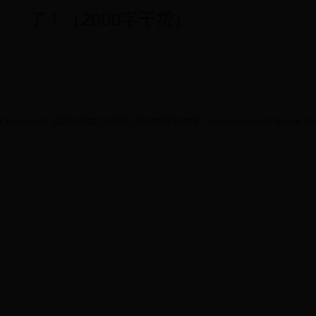
了！（2000字干货）
Copyright © 2022 中国队世界杯_2014世界杯德国 - dyhdcw.com All Rights Res