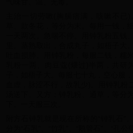
气味甘、温、无毒。
主治一切劳嗽(胸膈痞满，咳嗽不已
草、款冬花，等分为末。每用一钱，
一天两次。急喘不停。用钟乳粉五钱
里。蒸熟取出，合成丸子，如梧子大
吐血损肺。用钟乳粉，每服二钱，糯
乳粉一两、肉豆蔻(煨过)半两，共研
子，如梧子大。每服七十丸，空心服，
血虚，脉涩不行，故乳少)。用钟乳粉
汤送下。又方：钟乳粉、通草，等分
下。一天服三次。
附方石钟乳就是现在所称的“钟乳石”
分为“石乳”、“竹乳”、“鹅管石”、“孔公孽