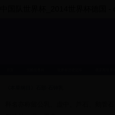
中国队世界杯_2014世界杯德国 - dy
首页
优酷世界杯
世界杯历史冠军
俄罗斯世界
《本草纲目》石部·石钟乳
释名亦称留公乳、虚中、芦石、鹅管石