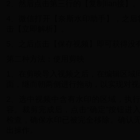
2、然后点击第三行的【复制lian接】
4、微信打开【奈斯水印助手】，之后将
击【立即解析】。
5、之后点击【保存视频】即可获得没
第二种方法：使用剪映
1、在剪映导入视频之后，在编辑区域
面，继而朝两侧进行拖动，以实现对视
2、选中视频中含有水印的区域，执
容。裁剪完成后，点击“确定”按钮进
检查，确保水印已被完全移除。确认
出操作。