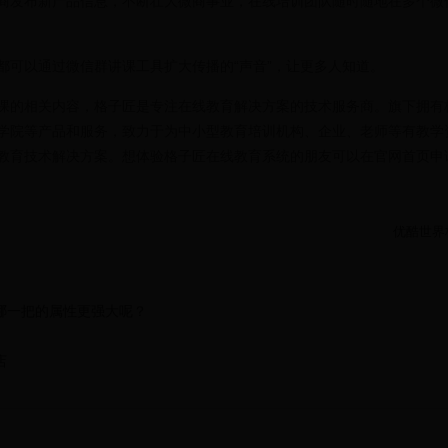
商发布新产品信息，不断壮大微商事业，在线培训团队随时随地在多个微
都可以通过微信群讲课工具扩大传播的“声音”，让更多人知道。
课的相关内容，格子匠是专注在线教育解决方案的技术服务商。旗下拥有
学院等产品和服务，致力于为中小型教育培训机构、企业、老师等有教学
教育技术解决方案。想体验格子匠在线教育系统的朋友可以在官网首页申
优酷世界
哪一把的属性更强大呢？
店