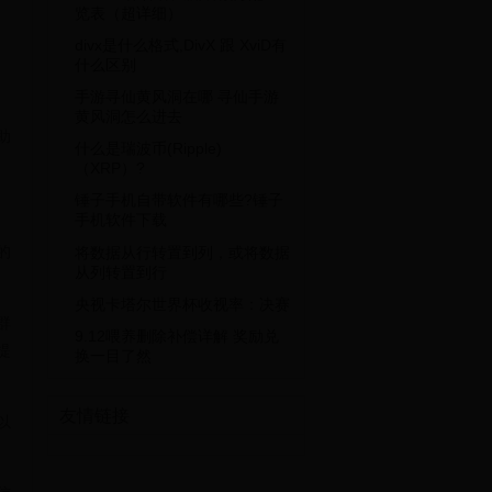
览表（超详细）
divx是什么格式,DivX 跟 XviD有
什么区别
手游寻仙黄风洞在哪 寻仙手游
黄风洞怎么进去
助
什么是瑞波币(Ripple)
（XRP）?
锤子手机自带软件有哪些?锤子
手机软件下载
的
将数据从行转置到列，或将数据
从列转置到行
央视卡塔尔世界杯收视率：决赛
群
9.12喂养删除补偿详解 奖励兑
提
换一目了然
友情链接
以