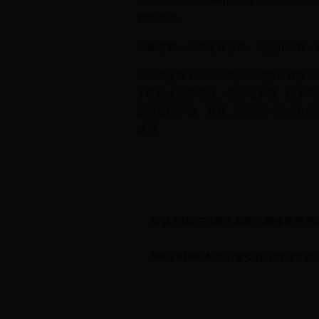
微商团队可以第一时间向全国各地的代理
群内讲课。
只要有群，不管是几万群、还是几个群，
以上就是格子匠为大家介绍的微信直播上
子匠线上教学平台、格子电子书、格子商
源者提供平台、社群、运营等一站式在线
试用。
穿越火线CF沙鹰天神和沙鹰修罗究竟
NIKE 818954-001,耐克官方网站专卖