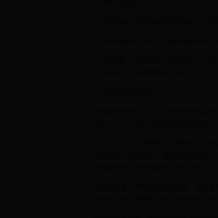
么直播上课呢?
1、首先我们先获取微信多群直播的小助
2、根据客服引导操作，填好直播相关信
3、必填项：主题名称、主题简介、主题
手为好友，拉进要直播的所有群内
4、设置主群和讲师。
其实微信群讲课工具，它用技术手段实现
语音、文字、图片等会自动同步到其它几
有了这款工具，讲师再也不用到每一个群
同步转播，真正解决了微信群讲课难题。
高传播效率，是移动微课的重大变革。
微信群讲课工具助力社群的发展，是服务
无限扩大微信群规模，通过社群宣传品牌