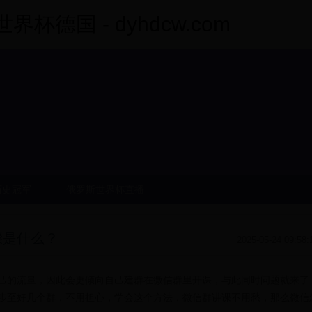
杯德国 - dyhdcw.com
历史冠军
俄罗斯世界杯直播
骤是什么？
2025-05-24 09:58:
己的流量，因此会更倾向自己建群在微信群里开课，与此同时问题就来了
步至好几个群，不用担心，学会这个方法，微信群讲课不用愁，那么微信