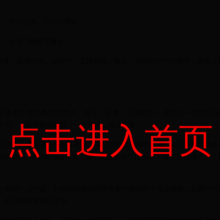
手，可以百度，可以问朋友。
息，点击【确定直播】
分类、直播时间、微信号、直播群数，随后，会给出一个小助手，添加小
了多群语音转播(包括图片、文字、链接、小视频等)，讲师在一个群里说
十个、几百个微信群里，一次传播，抵达万群。
点击进入首页
讲课，只要选择一个主群讲课，其它的群就会自动转播，实现一群讲课多
直播超人-专业微信群讲课工具，用技术的手段创新了微信群传播方式，
社群的一大利器，社群组织者同时经营多个微信群不再是难题，品牌方可
，提高有效资源转化率;